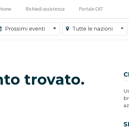
Home
Richiedi assistenza
Portale CAT
Prossimi eventi
Tutte le nazioni
to trovato.
C
Us
br
az
S